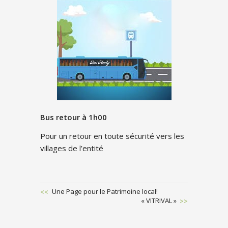
Bus retour à 1h00
Pour un retour en toute sécurité vers les
villages de l’entité
Previous
Une Page pour le Patrimoine local!
Post
Next
« VITRIVAL »
POST
Post
NAVIGATION