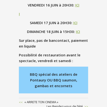
VENDREDI 16 JUIN à 20H30:
ICI
I
SAMEDI 17 JUIN à 20H30:
ICI
DIMANCHE 18 JUIN à 15H30:
ICI
Sur place, pas de bancontact, paiement
en liquide
Possibilité de restauration avant le
spectacle, vendredi et samedi :
BBQ spécial des ateliers de
Pontaury OU BBQ saumon,
gambas et encornets
Previous
« ARRETE TON CINEMA »
Post
Next
Les Rendez-vous de l’été