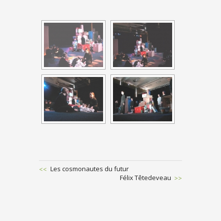
Previous
Les cosmonautes du futur
Post
Next
Félix Têtedeveau
POST
Post
NAVIGATION