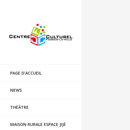
Centre culturel de Fosses-la-Ville
Skip
to
PAGE D’ACCUEIL
content
NEWS
THÉÂTRE
MAISON RURALE ESPACE JIJÉ