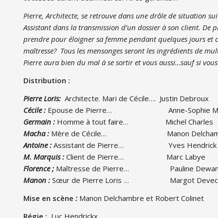
Pierre, Architecte, se retrouve dans une drôle de situation su
Assistant dans la transmission d’un dossier à son client. De pl
prendre pour éloigner sa femme pendant quelques jours et c
maîtresse?
Tous les mensonges seront les ingrédients de mu
Pierre aura bien du mal à se sortir et vous aussi…sauf si vous
Distribution :
Pierre Loris:
Architecte. Mari de Cécile…. Justin Debroux
Cécile :
Epouse de Pierre… Anne-Sophie Mac
Germain :
Homme à tout faire… Michel Charles
Macha :
Mère de Cécile… Manon Delcham
Antoine :
Assistant de Pierre… Yves Hendrick
M. Marquis :
Client de Pierre… Marc Labye
Florence ;
Maîtresse de Pierre… Pauline Dewan
Manon :
Sœur de Pierre Loris … Margot Devecc
Mise en scène
:
Manon Delchambre et Robert Colinet
Régie :
Luc Hendrickx