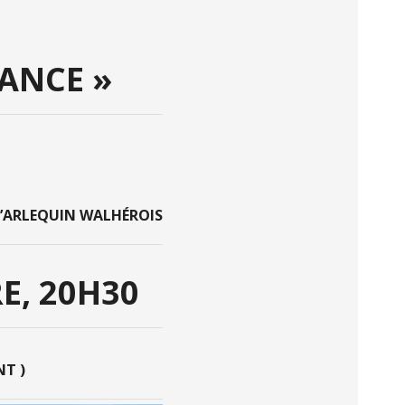
HANCE »
 L’ARLEQUIN WALHÉROIS
E, 20H30
T )