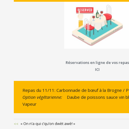
Réservations en ligne de vos repas
ICI
Repas du 11/11: Carbonnade de bœuf à la Brogne /
Option végétarienne:
Daube de poissons sauce vin b
Vapeur
Previous
« On n’a qui c’qu’on dwèt awè! »
Post