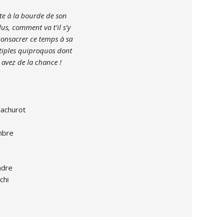
ite à la bourde de son
us, comment va t’il s’y
onsacrer ce temps à sa
ltiples quiproquos dont
 avez de la chance !
hurot
bre
dre
hi