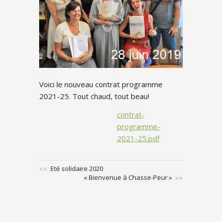
Voici le nouveau contrat programme
2021-25. Tout chaud, tout beau!
contrat-
programme-
2021-25.pdf
Previous
Eté solidaire 2020
Post
Next
« Bienvenue à Chasse-Peur »
POST
Post
NAVIGATION