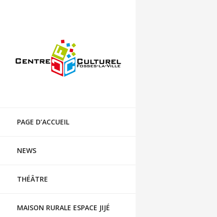
Centre culturel de Fosses-la-Ville
Skip
to
PAGE D’ACCUEIL
content
NEWS
THÉÂTRE
MAISON RURALE ESPACE JIJÉ