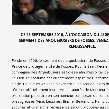
CE 25 SEPTEMBRE 2016, À L’OCCASION DU 450
SERMENT DES ARQUEBUSIERS DE FOSSES, VENEZ 
RENAISSANCE.
Fondé en 1566, le serment des arquebusiers de Fosses-la-V
Prince de protéger la ville de Fosses. Pour la Saint-Feuill
compagnie des Arquebusiers est créée afin d’escorter des
Feuillen. Le costume est directement inspiré de l’uniform
siècle. Pour leurs 450 ans d’existence, les Arquebusiers d
réitérer officiellement leur serment auprès de Monsieur Sa
procession populaire en son honneur composée de comp
prestigieuses (Visé, Lessines, Binche, Beaumont, Namur, …
activités et un marché renaissance seront proposés aux vi