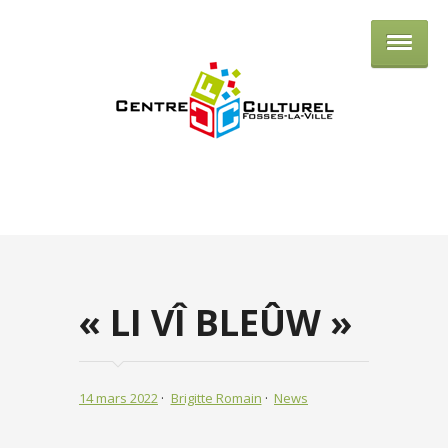
Centre culturel de Fosses-la-Ville
« LI VÎ BLEÛW »
14 mars 2022
Brigitte Romain
News