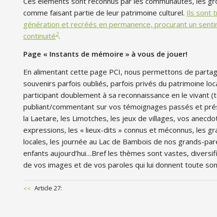
Ces éléments sont reconnus par les communautés, les gro
comme faisant partie de leur patrimoine culturel.
Ils sont 
génération et recréés en permanence, procurant un sentim
2
continuité
.
Page « Instants de mémoire » à vous de jouer!
En alimentant cette page PCI, nous permettons de partag
souvenirs parfois oubliés, parfois privés du patrimoine loca
participant doublement à sa reconnaissance en le vivant (
publiant/commentant sur vos témoignages passés et présen
la Laetare, les Limotches, les jeux de villages, vos anecdo
expressions, les « lieux-dits » connus et méconnus, les g
locales, les journée au Lac de Bambois de nos grands-par
enfants aujourd’hui…Bref les thèmes sont vastes, diversif
de vos images et de vos paroles qui lui donnent toute so
Previous
Article 27:
Post
POST
NAVIGATION