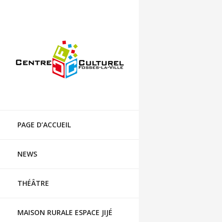
Centre culturel de Fosses-la-Ville
Skip
to
PAGE D’ACCUEIL
content
NEWS
THÉÂTRE
MAISON RURALE ESPACE JIJÉ