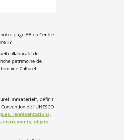
e notre page FB du Centre
ire »?
il collaboratif de
riche patrimoine de
atrimoine Culturel
turel immatériel”
, définit
 la Convention de l’UNESCO
ques, représentations,
es
instruments, objets,