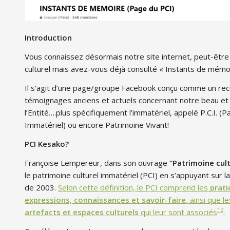
Introduction
Vous connaissez désormais notre site internet, peut-êtr
culturel mais avez-vous déjà consulté « Instants de mémo
Il s’agit d’une page/groupe Facebook conçu comme un recue
témoignages anciens et actuels concernant notre beau et 
l’Entité….plus spécifiquement l’immatériel, appelé P.C.I. (P
Immatériel) ou encore Patrimoine Vivant!
PCI Kesako?
Françoise Lempereur, dans son ouvrage
“Patrimoine cul
le patrimoine culturel immatériel (PCI) en s’appuyant sur
de 2003.
Selon cette définition, le PCI comprend les
prati
expressions, connaissances et savoir-faire
, ainsi que l
1
2
artefacts et espaces culturels
qui leur sont associés
.