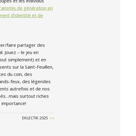
upes et les individus
transmis de génération en
ent d’identité et de
er/faire partager des
l. Jouez – le jeu en
tout simplement) et en
ts sur la Saint-Feuillen,
tes du coin, des
rands-feux, des légendes
ents autrefois et de nos
iés…mais surtout riches
n importance!
Next
EKLECTIK 2025
Post