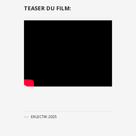
TEASER DU FILM:
Previous
EKLECTIK 2025
Post
POST
NAVIGATION