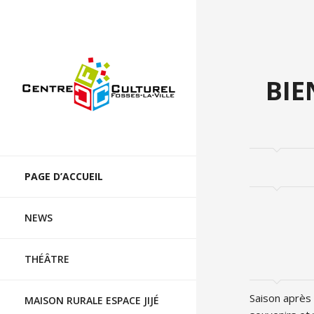
CENTRE CULTUREL DE FOSSES-LA-VILLE
BIE
Skip
to
PAGE D’ACCUEIL
content
NEWS
THÉÂTRE
Saison après
MAISON RURALE ESPACE JIJÉ