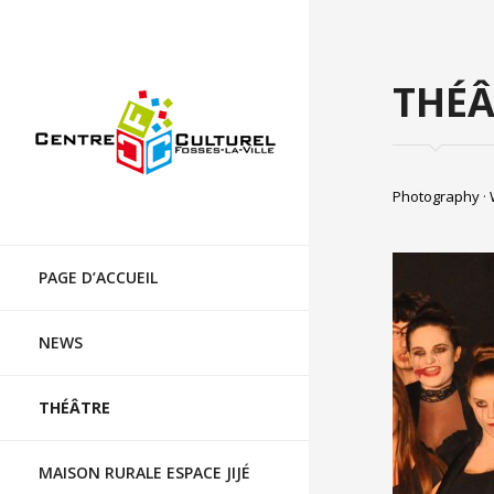
Centre culturel de Fosses-la-Ville
THÉÂ
Photography
Skip
to
PAGE D’ACCUEIL
content
3945
NEWS
THÉÂTRE
MAISON RURALE ESPACE JIJÉ