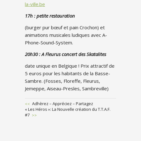
la-ville.be
17h : petite restauration
(burger pur bœuf et pain Crochon) et
animations musicales ludiques avec A-
Phone-Sound-System.
20h30 : A Fleurus concert des Skatalites
date unique en Belgique ! Prix attractif de
5 euros pour les habitants de la Basse-
Sambre. (Fosses, Floreffe, Fleurus,
Jemeppe, Aiseau-Presles, Sambreville)
Previous
Adhèrez – Appréciez – Partagez
Next
« Les Héros »: La Nouvelle création du T.T.A.F.
Post
POST
Post
#7
NAVIGATION