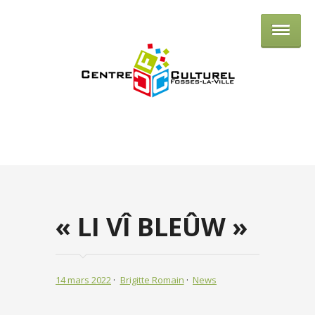
Centre culturel de Fosses-la-Ville
« LI VÎ BLEÛW »
14 mars 2022
Brigitte Romain
News