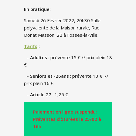
En pratique:
Samedi 26 Février 2022, 20h30 Salle
polyvalente de la Maison rurale, Rue
Donat Masson, 22 à Fosses-la-Ville.
Tarifs
:
–
Adultes
: prévente 15 € // prix plein 18
€
–
Seniors et -26ans
: prévente 13 € //
prix plein 16 €
–
Article 27
: 1,25 €
Paiement en ligne suspendu:
Préventes clôturées le 25/02 à
16h