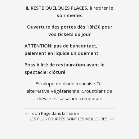
IL RESTE QUELQUES PLACES, à retirer le
soir même:
Ouverture des portes dès 18h30 pour
vos tickets du jour
ATTENTION: pas de bancontact,
paiement en liquide uniquement
Possibilité de restauration avant le
spectacle: clôturé
Escalope de dinde milanaise OU
alternative végétarienne: Croustillant de
chèvre et sa salade composée
Previous
« Un Pagé dans la mare »
Next
LES PLUS COURTES SONT LES MEILLEURES
Post
POST
Post
NAVIGATION