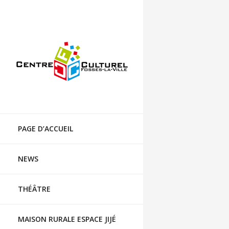
Centre culturel de Fosses-la-Ville
Skip
to
PAGE D’ACCUEIL
content
NEWS
THÉÂTRE
MAISON RURALE ESPACE JIJÉ