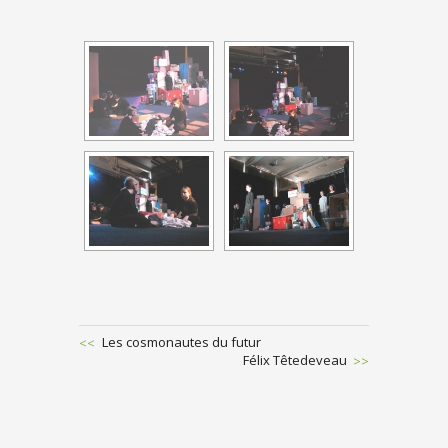
Previous
Les cosmonautes du futur
Post
Next
Félix Têtedeveau
POST
Post
NAVIGATION