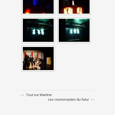
Previous
Tout sur Martine
Post
Next
Les cosmonautes du futur
POST
Post
NAVIGATION