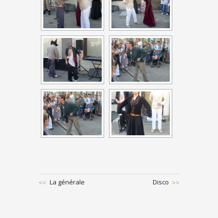
Previous
La générale
Next
Disco
Post
Post
POST
NAVIGATION