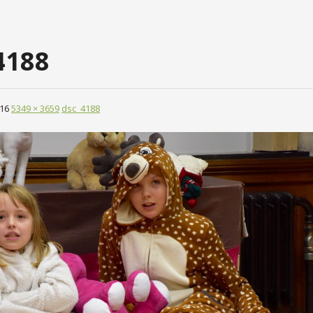
4188
16
5349 × 3659
dsc_4188