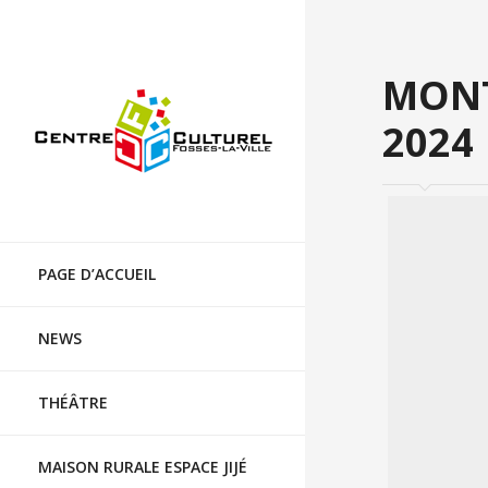
Centre culturel de Fosses-la-Ville
MONT
2024
NOVA 
Skip
to
PAGE D’ACCUEIL
content
NEWS
THÉÂTRE
MAISON RURALE ESPACE JIJÉ