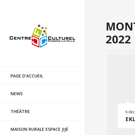
Centre culturel de Fosses-la-Ville
MONT
2022
Skip
to
PAGE D’ACCUEIL
content
NEWS
THÉÂTRE
6 dé
EKL
MAISON RURALE ESPACE JIJÉ